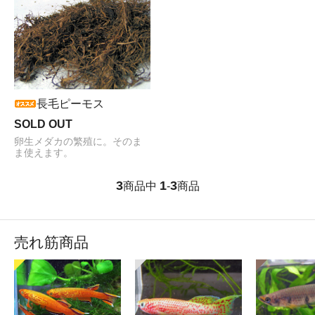
長毛ピーモス
SOLD OUT
卵生メダカの繁殖に。そのま
ま使えます。
3
1
3
商品中
-
商品
売れ筋商品