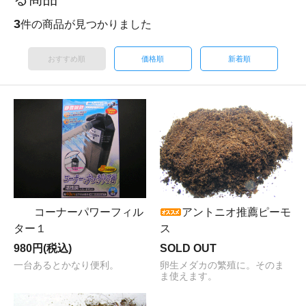
3
件の商品が見つかりました
おすすめ順
価格順
新着順
コーナーパワーフィル
アントニオ推薦ピーモ
ター１
ス
980円(税込)
SOLD OUT
一台あるとかなり便利。
卵生メダカの繁殖に。そのま
ま使えます。