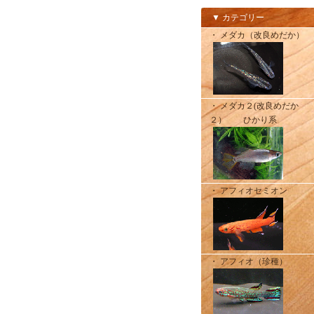
▼ カテゴリー
・ メダカ（改良めだか）
・ メダカ２(改良めだか
２） ひかり系
・ アフィオセミオン
・ アフィオ（珍種）