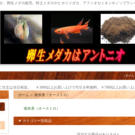
だか、卵生メダカ販売。幹之メダカやヒカリメダカ、アフィオセミオンやノソブラン
|
ホーム
のご注文は当日発送。 ￥3000以上お買い上げで代引き料無料。￥7000以上お買い
ホーム
＞
南米系（オーストロ）
南米系（オーストロ）
▼ カテゴリー別商品
該当する商品がありません