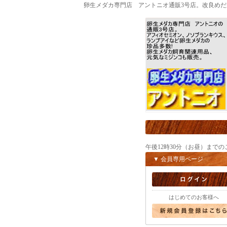
卵生メダカ専門店 アントニオ通販3号店。改良め
午後12時30分（お昼）まで
▼ 会員専用ページ
はじめてのお客様へ