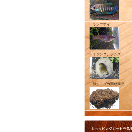
・ ランプアイ
・ ミジンコ、ラムズ
・ 卵生メダカ関連商品