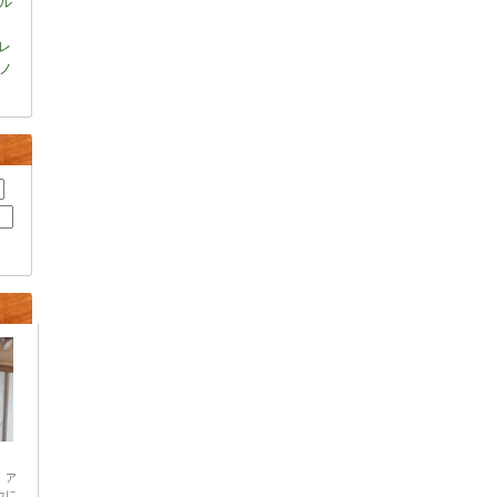
ル
レ
ノ
 ア
カに