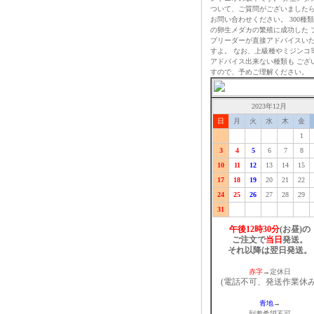
ついて、ご質問がございました
お問い合わせください。 300種
の卵生メダカの繁殖に成功した 
ブリーダーが直接アドバイスい
すよ。 なお、上級種やミジンコ
アドバイス出来ない種類も ござ
すので、予めご理解ください。
2023年12月
日
月
火
水
木
金
1
3
4
5
6
7
8
10
11
12
13
14
15
17
18
19
20
21
22
24
25
26
27
28
29
31
午後12時30分
(お昼)の
ご注文で
当日
発送。
それ以降は翌日発送。
赤字
→定休日
(電話不可、発送作業休み
青地
→
到着希望不可