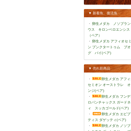
▼ 新着魚、復活魚
・
卵生メダカ ノソブラン
ウス キロンベロエンシス
（ペア）
・
卵生メダカ アフィオセ
ン プンクタートゥム ブオ
グ バイ(ペア)
▼ 売れ筋商品
・
卵生メダカ アフィ
セミオン オーストラレ オ
ンジ(ペア)
・
卵生メダカ フンデ
ロパンチャックス ガードネ
ィ スッカゴールド(ペア)
・
卵生メダカ エピプ
ティス ダゲッティ(ペア)
・
卵生メダカ ノソブ