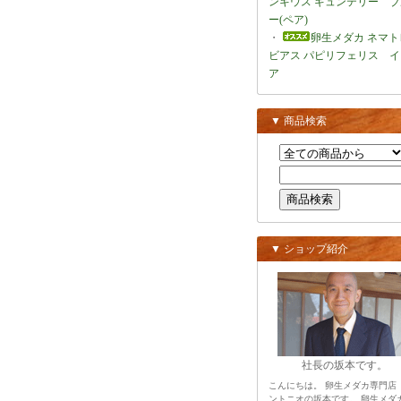
ンキウス ギュンテリー ブ
ー(ペア)
・
卵生メダカ ネマト
ビアス パピリフェリス イ
ア
▼ 商品検索
▼ ショップ紹介
社長の坂本です。
こんにちは。 卵生メダカ専門店
ントニオの坂本です。 卵生メダ