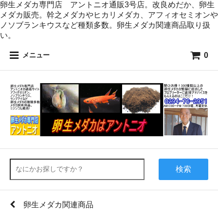
卵生メダカ専門店 アントニオ通販3号店。改良めだか、卵生
メダカ販売。幹之メダカやヒカリメダカ、アフィオセミオンや
ノソブランキウスなど種類多数。卵生メダカ関連商品取り扱
い。
0
メニュー
検索
卵生メダカ関連商品