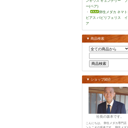
ンキウス ギュンテリー ブ
ー(ペア)
・
卵生メダカ ネマト
ビアス パピリフェリス イ
ア
▼ 商品検索
▼ ショップ紹介
社長の坂本です。
こんにちは。 卵生メダカ専門店
ントニオの坂本です。 卵生メダ