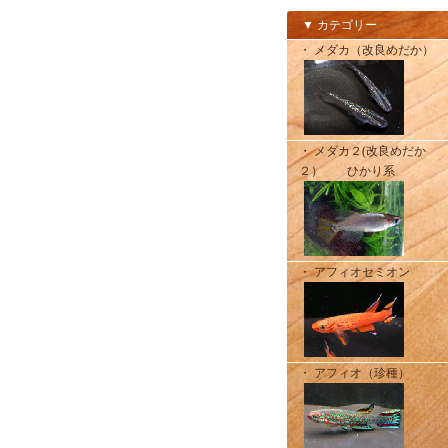
▼ カテゴリー
・ メダカ（改良めだか）
・ メダカ２(改良めだか
２） ひかり系
・ アフィオセミオン
・ アフィオ（珍種）