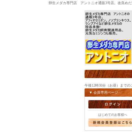
卵生メダカ専門店 アントニオ通販3号店。改良め
午後12時30分（お昼）まで
▼ 会員専用ページ
はじめてのお客様へ