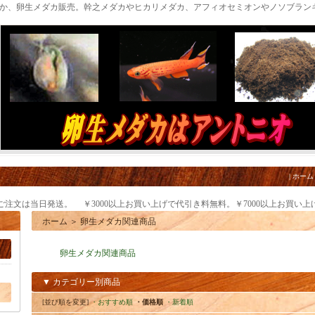
だか、卵生メダカ販売。幹之メダカやヒカリメダカ、アフィオセミオンやノソブラン
|
ホーム
のご注文は当日発送。 ￥3000以上お買い上げで代引き料無料。￥7000以上お買い
ホーム
＞
卵生メダカ関連商品
卵生メダカ関連商品
▼ カテゴリー別商品
[並び順を変更]
・おすすめ順
・価格順
・新着順