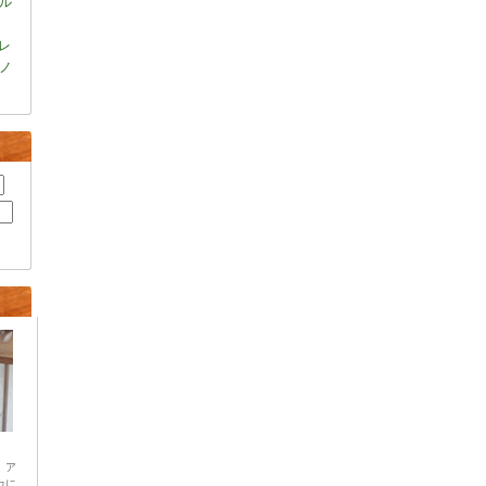
ル
レ
ノ
 ア
カに