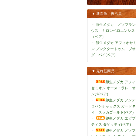
▼ 新着魚、復活魚
・
卵生メダカ ノソブラン
ウス キロンベロエンシス
（ペア）
・
卵生メダカ アフィオセ
ン プンクタートゥム ブオ
グ バイ(ペア)
▼ 売れ筋商品
・
卵生メダカ アフィ
セミオン オーストラレ オ
ンジ(ペア)
・
卵生メダカ フンデ
ロパンチャックス ガードネ
ィ スッカゴールド(ペア)
・
卵生メダカ エピプ
ティス ダゲッティ(ペア)
・
卵生メダカ ノソブ