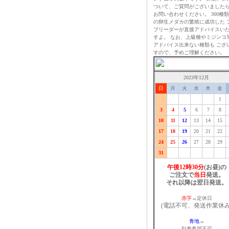
ついて、ご質問がございました
お問い合わせください。 300種
の卵生メダカの繁殖に成功した 
ブリーダーが直接アドバイスい
すよ。 なお、上級種やミジンコ
アドバイス出来ない種類も ござ
すので、予めご理解ください。
2023年12月
日
月
火
水
木
金
1
3
4
5
6
7
8
10
11
12
13
14
15
17
18
19
20
21
22
24
25
26
27
28
29
31
午後12時30分
(お昼)の
ご注文で
当日
発送。
それ以降は翌日発送。
赤字
→定休日
(電話不可、発送作業休み
青地
→
到着希望不可