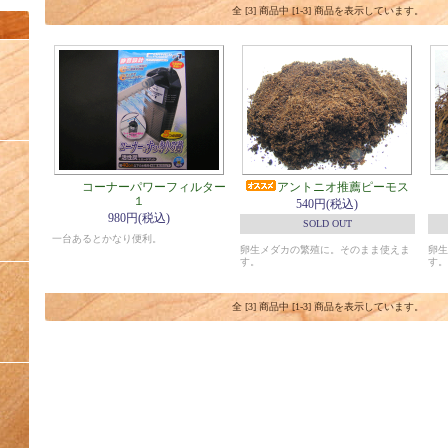
全 [3] 商品中 [1-3] 商品を表示しています。
コーナーパワーフィルター
アントニオ推薦ピーモス
１
540円(税込)
980円(税込)
SOLD OUT
一台あるとかなり便利。
卵生メダカの繁殖に。そのまま使えま
卵生
す。
す。
全 [3] 商品中 [1-3] 商品を表示しています。