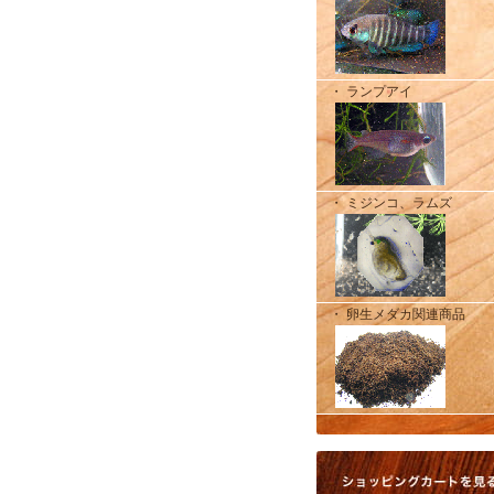
・ ランプアイ
・ ミジンコ、ラムズ
・ 卵生メダカ関連商品